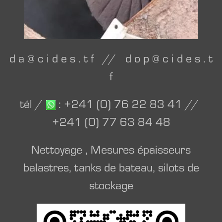
d a @ c i d e s . t f // d o p @ c i d e s . t
f
tél /
: +241 (0) 76 22 83 41 //
+241 (0) 77 63 84 48
Nettoyage , Mesures épaisseurs
balastres, tanks de bateau, silots de
stockage