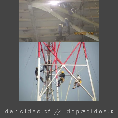
d a @ c i d e s . t f // d o p @ c i d e s . t