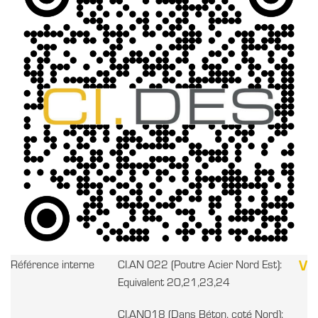
V
Référence interne
CI.AN 022 (Poutre Acier Nord Est):
Equivalent 20,21,23,24
CI.AN018 (Dans Béton, coté Nord):