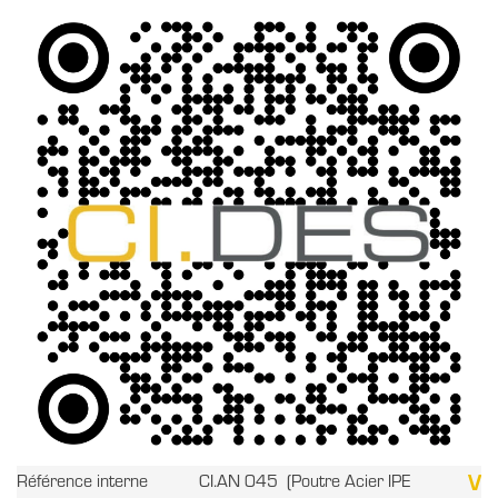
V
Référence interne
CI.AN 045 (Poutre Acier IPE