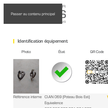
Passer au contenu principal
Identification équipement
Photo
État
QR Code
Référence interne
CI.AN 069 (Poteau Bois Est)
Equivalence