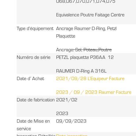
068,067,070,071,074,075
Equivalence Poutre Faitage Centre
Type d’équipement
Ancrage Raumer D-Ring, Petzl
Plaquette
Ancrage
: Sol, Poteau,Poutre
Numéro de série
PETZL plaquette P36AA 12
RAUMER D-Ring A 316L
Date d’ Achat
2021/09/28 L’Equipeur Facture
2023 / 09 / 2023 Raumer Facture
Date de fabrication
2021/02
2023
Date de Mise en
09/09/2023
service
Inspection Détaillée
Date inspection