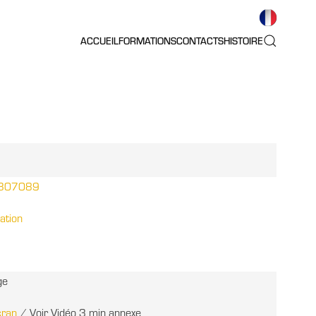
ACCUEIL
FORMATIONS
CONTACTS
HISTOIRE
2307089
ration
ge
cran
/ Voir Vidéo 3 min annexe