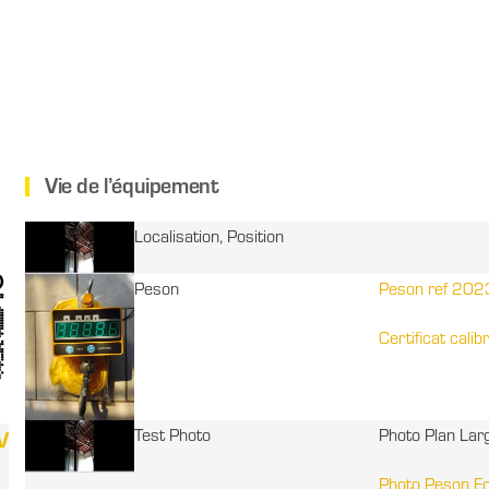
Vie de l’équipement
Localisation, Position
Peson
Peson ref 20
Certificat calib
Test Photo
Photo Plan Lar
V
Photo Peson E