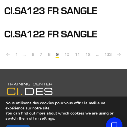
CI.SA123 FR SANGLE
CI.SA122 FR SANGLE
1
…
6
7
8
9
10
11
12
…
133
Nous utilisons des cookies pour vous offrir la meilleure
expérience sur notre site.
© 2020 CI.DES. Site fait avec
maweb.agency
.
You can find out more about which cookies we are using or
switch them off in
settings
.