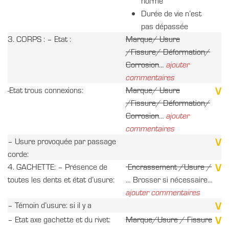
norme
Durée de vie n’est
pas dépassée
3. CORPS : – Etat :
Marque/ Usure
/Fissure/ Déformation/
Corrosion
…
ajouter
commentaires
V
-Etat trous connexions:
Marque/ Usure
/Fissure/ Déformation/
Corrosion
…
ajouter
commentaires
V
– Usure provoquée par passage
corde:
V
4. GACHETTE: – Présence de
Encrassement /Usure /
toutes les dents et état d’usure:
… Brosser si nécessaire…
ajouter commentaires
V
– Témoin d’usure: si il y a
V
– Etat axe gachette et du rivet:
Marque/Usure / Fissure