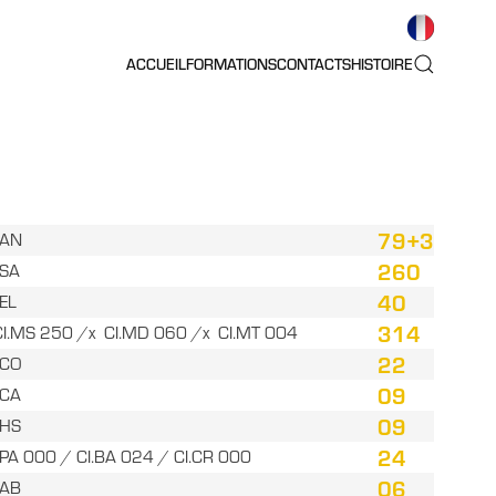
ACCUEIL
FORMATIONS
CONTACTS
HISTOIRE
79+3
.AN
260
.SA
40
.EL
314
CI.MS 250 /x CI.MD 060 /x CI.MT 004
22
.CO
09
.CA
09
.HS
24
.PA 000 / CI.BA 024 / CI.CR 000
06
.AB