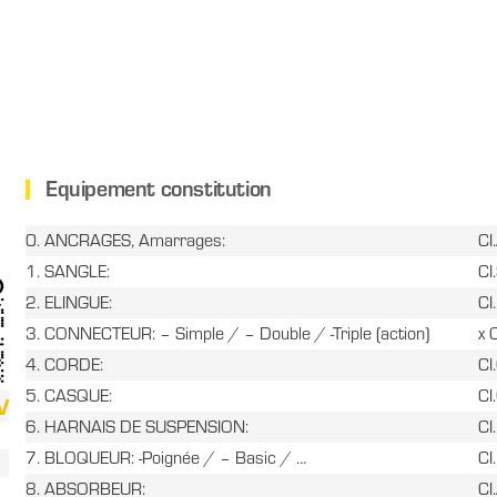
Equipement constitution
0. ANCRAGES, Amarrages:
CI
1. SANGLE:
CI
2. ELINGUE:
CI
3. CONNECTEUR: – Simple / – Double / -Triple (action)
x 
4. CORDE:
CI
5. CASQUE:
CI
V
6. HARNAIS DE SUSPENSION:
CI
7. BLOQUEUR: -Poignée / – Basic / …
CI
8. ABSORBEUR:
CI