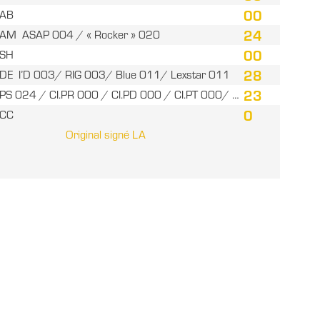
00
.AB
24
.AM ASAP 004 / « Rocker » 020
00
.SH
28
.DE I’D 003/ RIG 003/ Blue 011/ Lexstar 011
23
.PS 024 / CI.PR 000 / CI.PD 000 / CI.PT 000/ …
0
.CC
Original signé LA