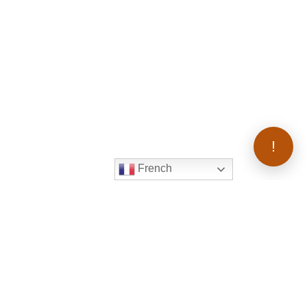
!
French