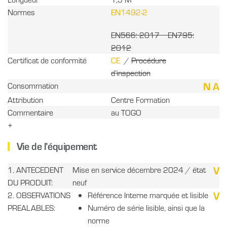
Normes
EN1492-2
EN566: 2017 EN795:
2012
Certificat de conformité
CE
/
Procédure
d’inspection
N A
Consommation
Attribution
Centre Formation
Commentaire
au TOGO
+
Vie de l’équipement
V
1. ANTECEDENT
Mise en service décembre 2024 / état
DU PRODUIT:
neuf
V
2. OBSERVATIONS
Référence Interne marquée et lisible
PREALABLES:
Numéro de série lisible, ainsi que la
norme