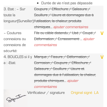
Durée de vie n’est pas dépassée
3. Etat : – Sur
Coupure / Effilochure / Salissure /
toute la
Souillure / Usure et dommages dus à
longueur(Surveiller):
l’utilisation, la chaleur, produits
chimiques
…
ajouter commentaires
V
– Coutures
Fils ou câble distendu / Usé / Coupé
/
connexions ou
Déformation / Ecrassement
…
ajouter
connexions de
commentaires
sécurité:
V
4. BOUCLES si il y
Marque / Fissure / Déformation /
a : -Etat:
Corrosion / Coupure / Effilochure /
Salissure / Souillure / Usure et
dommages dus à l’utilisation, la chaleur,
produits chimiques
…
ajouter
commentaires
Vérificateur / signature
Original signé LA