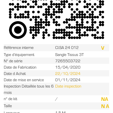
V
Référence interne
CI.SA 24 012
Type d’équipement
Sangle Tissus 3T
N° de série
7265503722
Date de Fabrication
15/04/2020
Date d Achat
22/10/2024
Date de mise en service
01/11/2024
Inspection Détaillée tous les 6
Date inspection
mois
NA
n° de kit
/
N A
Taille
Longueur
1,5 M