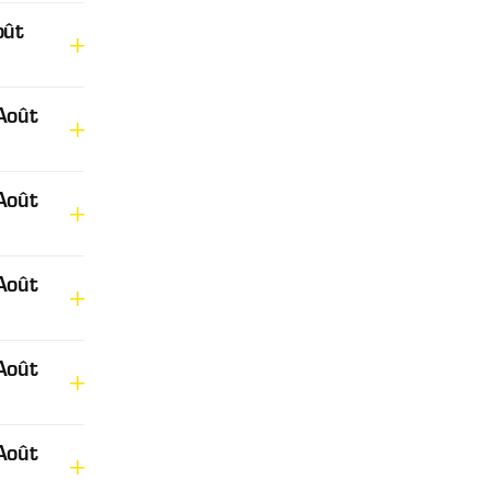
oût
Août
Août
Août
Août
Août