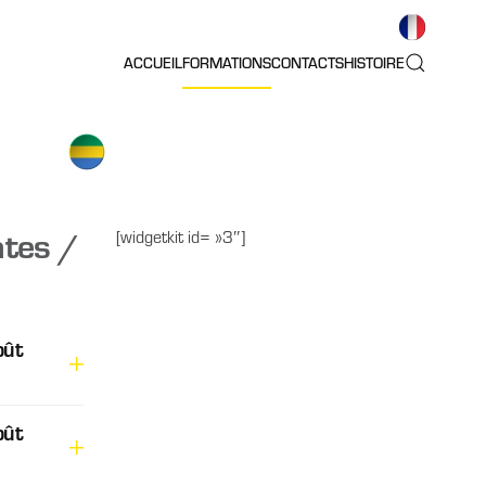
ACCUEIL
FORMATIONS
CONTACTS
HISTOIRE
tes /
[widgetkit id= »3″]
oût
oût