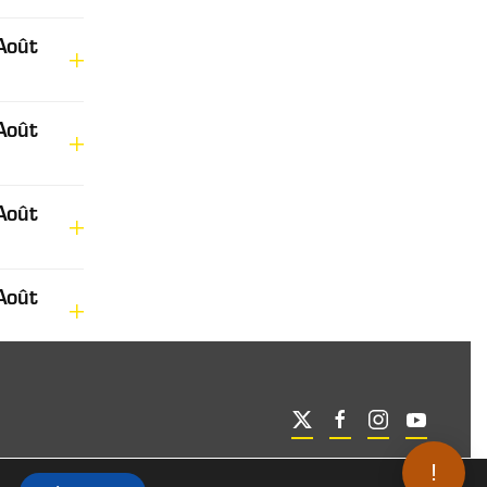
Août
Août
Août
Août
!