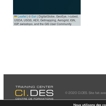
Leaflet
|
©
Esri
| DigitalGlobe, GeoEye, i-cubed,
USDA, USGS, AEX, Getmapping, Aerogrid, IGN,
IGP, swisstopo, and the GIS User Community
© 2020 CI.DES. Site fait av
Nous utilisons des coo