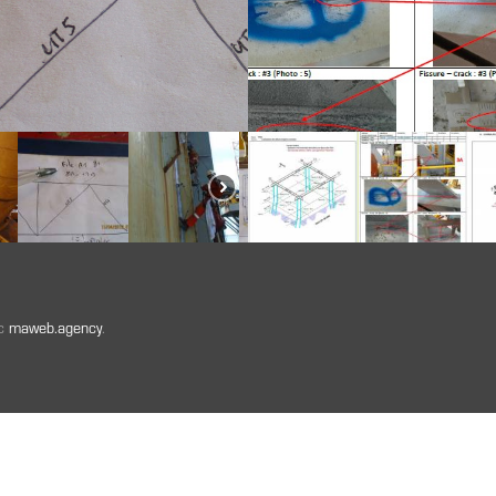
ec
maweb.agency
.