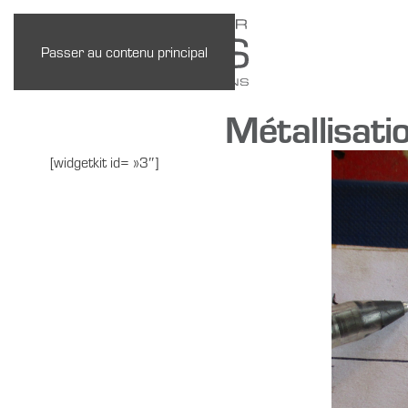
Passer au contenu principal
Métallisati
[widgetkit id= »3″]